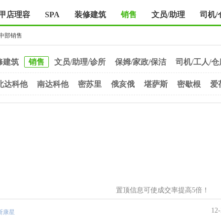
甲店理容
SPA
装修建筑
销售
文员/助理
司机/
中部销售
修建筑
销售
文员/助理/诊所
保姆/家政/保洁
司机/工人/仓
北达科他
南达科他
密苏里
俄亥俄
堪萨斯
密歇根
爱
置顶信息可使成交率提高5倍！
12-
斯康星