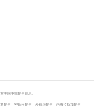
发布美国中部销售信息。
萨斯销售
密歇根销售
爱荷华销售
内布拉斯加销售