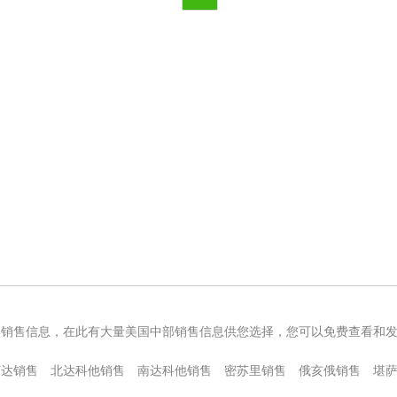
部销售信息，在此有大量美国中部销售信息供您选择，您可以免费查看和
苏达销售
北达科他销售
南达科他销售
密苏里销售
俄亥俄销售
堪