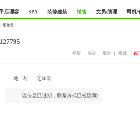
甲店理容
SPA
装修建筑
销售
文员/助理
司机/
中部销售
7795
举报
|
修改
|
删除
|
收藏
|
置
地 址：
芝加哥
该信息已过期，联系方式已被隐藏!