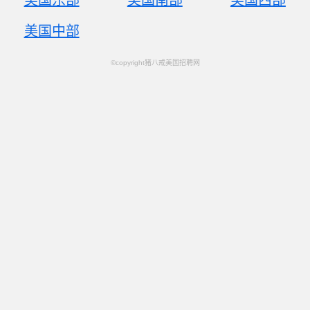
美国东部
美国南部
美国西部
美国中部
©copyright猪八戒美国招聘网