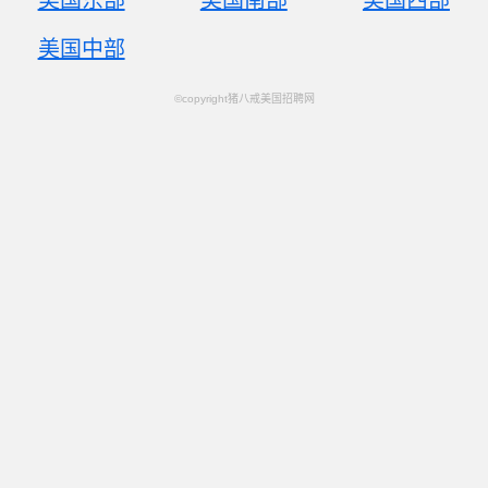
美国东部
美国南部
美国西部
美国中部
©copyright猪八戒美国招聘网