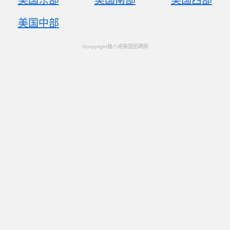
美国东部
美国南部
美国西部
美国中部
©copyright猪八戒美国招聘网