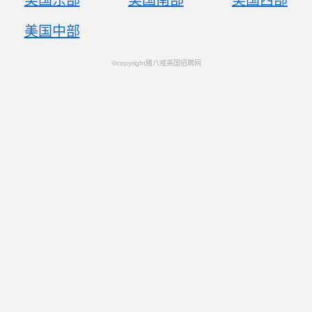
美国东部
美国南部
美国西部
美国中部
©copyright猪八戒美国招聘网