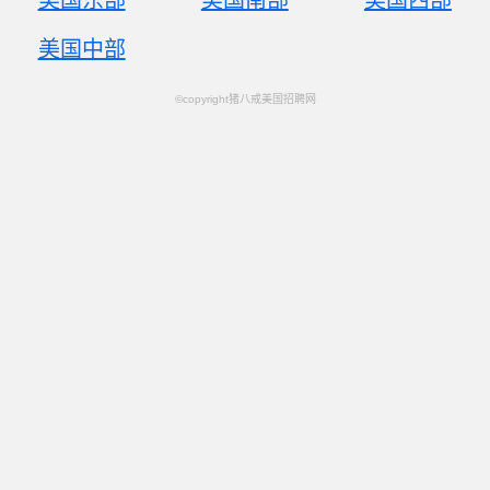
美国东部
美国南部
美国西部
美国中部
©copyright猪八戒美国招聘网