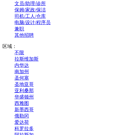
文员/助理/诊所
保姆/家政/保洁
司机/工人/仓库
电脑/设计/程序员
兼职
其他招聘
区域：
不限
拉斯维加斯
内华达
南加州
圣何塞
圣地亚哥
亚利桑那
华盛顿州
西雅图
新墨西哥
俄勒冈
爱达荷
科罗拉多
阿拉斯加