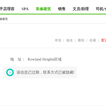
甲店理容
SPA
装修建筑
销售
文员/助理
司机/
修建筑
举报
|
修改
|
删除
|
收藏
|
置
地 址：
Rowland Heights区域
该信息已过期，联系方式已被隐藏!