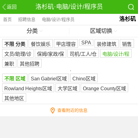
洛杉矶·电脑/设计/程序员
返回
洛杉矶
首页
招聘信息
电脑/设计/程序员
分类
区域切换
SPA
不限 分类
餐饮娱乐
甲店理容
装修建筑
销售
文员/助理/诊
保姆/家政/保
司机/工人/仓
电脑/设计/程
兼职
其他招聘
·
不限 区域
San Gabriel区域
Chino区域
Rowland Heights区域
大学区域
Orange County区域
其他地区
查看附近的信息