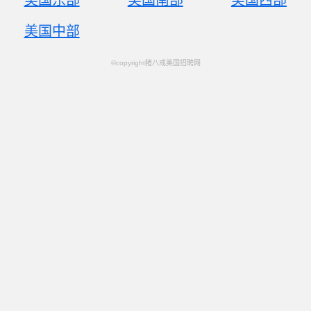
美国东部
美国南部
美国西部
美国中部
©copyright猪八戒美国招聘网