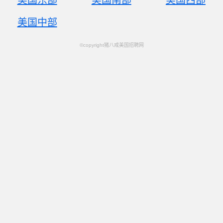
美国东部
美国南部
美国西部
美国中部
©copyright猪八戒美国招聘网