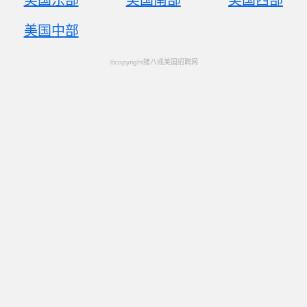
美国东部
美国南部
美国西部
美国中部
©copyright猪八戒美国招聘网