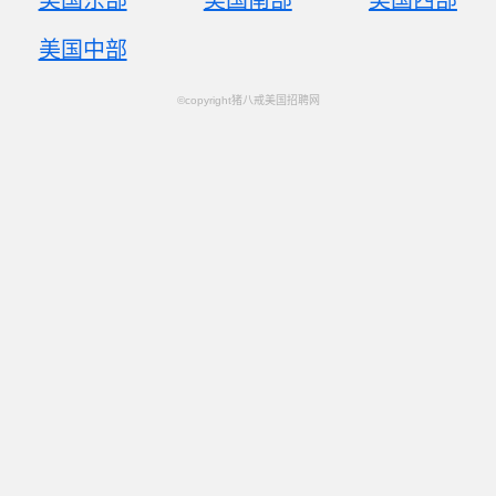
美国东部
美国南部
美国西部
美国中部
©copyright猪八戒美国招聘网