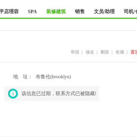
甲店理容
SPA
装修建筑
销售
文员/助理
司机/
举报
|
修改
|
删除
|
收藏
|
置
地 址：
布鲁伦(brooklyn)
该信息已过期，联系方式已被隐藏!