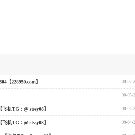
【228950.com】
08-07-
08-05-
机TG：@ stssy08】
08-04-
机TG：@ stssy08】
08-04-