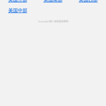
美国东部
美国南部
美国西部
美国中部
©copyright猪八戒美国招聘网