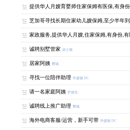
提供华人月嫂育婴师住家保姆有医保,有身份
芝加哥寻找长期住家幼儿嫂保姆,至少半年
家政服务,提供华人月嫂,住家保姆,有身份,
诚聘别墅管家
波士顿
居家阿姨
费城
寻找一位陪伴助理
华盛顿 DC
请一名家庭阿姨
罗德岛
诚聘线上推广助理
费城
海外电商客服/运营，新手可带
华盛顿 DC