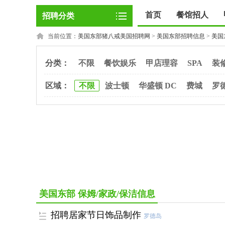
首页
餐馆招人
招聘分类
当前位置：
美国东部猪八戒美国招聘网
>
美国东部招聘信息
>
美国
分类：
不限
餐饮娱乐
甲店理容
SPA
装
区域：
不限
波士顿
华盛顿 DC
费城
罗
美国东部 保姆/家政/保洁信息
招聘居家节日饰品制作
罗德岛