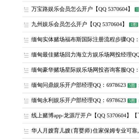
万宝路娱乐会员怎么开户【QQ 5370604】
九州娱乐会员怎么开户【QQ 5370604】
1图
缅甸实体赌场福布斯国际注册流程步骤QQ：58
缅甸最佳赌场回力海立方娱乐场网投经理QQ;58
缅甸豪华赌场星际娱乐场网投咨询客服QQ：58
缅甸问鼎娱乐开户部经理QQ：6978623
5图
缅甸永利娱乐开户部经理QQ：6978623
5图
线上赌博app-龙源厅开户【QQ 5370604】【飞
华人月嫂育儿嫂{育婴师}住家保姆专业可靠