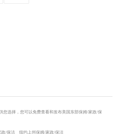
息供您选择，您可以免费查看和发布美国东部保姆/家政/保
家政/保洁
纽约上州保姆/家政/保洁