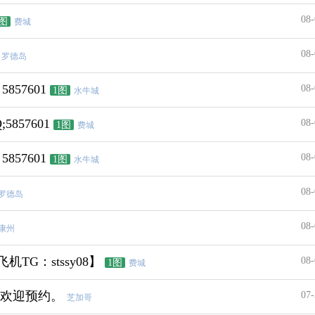
08-
1图
费城
08-
罗德岛
57601
08-
1图
水牛城
57601
08-
1图
费城
57601
08-
1图
水牛城
08-
罗德岛
08-
康州
机TG：stssy08】
08-
1图
费城
,欢迎预约。
07-
芝加哥