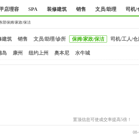
甲店理容
SPA
装修建筑
销售
文员/助理
司机/
东部保姆/家政/保洁
修建筑
销售
文员/助理/诊所
保姆/家政/保洁
司机/工人/仓
德岛
康州
纽约上州
奥本尼
水牛城
置顶信息可使成交率提高5倍！
08-