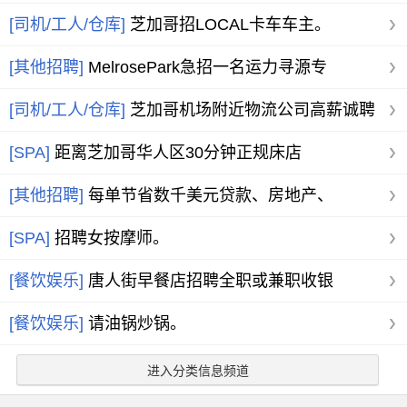
WarehouseM
[司机/工人/仓库]
芝加哥招LOCAL卡车车主。
[其他招聘]
MelrosePark急招一名运力寻源专
[司机/工人/仓库]
芝加哥机场附近物流公司高薪诚聘
[SPA]
距离芝加哥华人区30分钟正规床店
[其他招聘]
每单节省数千美元贷款、房地产、
[SPA]
招聘女按摩师。
[餐饮娱乐]
唐人街早餐店招聘全职或兼职收银
[餐饮娱乐]
请油锅炒锅。
进入分类信息频道