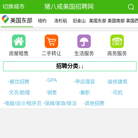
猪八戒美国招聘网
切换城市
美国东部
美国东部
纽约
洛杉矶
旧金山
美国东部
美国南部
美国
站
房屋租售
二手转让
生活服务
商务服务
招聘分类↓↓
·
SPA
·
餐饮招聘
·
甲店理容
·
装修建筑
·
文员/助理
·
销售
·
兼职
·
司机
·
电脑/设计/程序员
·
保姆/家政/保洁
·
其他招聘