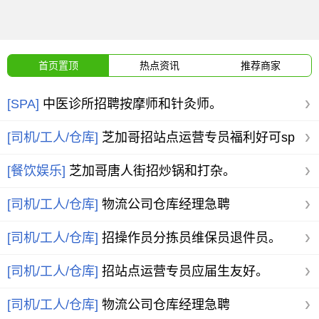
首页置顶
热点资讯
推荐商家
[SPA]
中医诊所招聘按摩师和针灸师。
[司机/工人/仓库]
芝加哥招站点运营专员福利好可sp
[餐饮娱乐]
芝加哥唐人街招炒锅和打杂。
[司机/工人/仓库]
物流公司仓库经理急聘
WarehouseM
[司机/工人/仓库]
招操作员分拣员维保员退件员。
[司机/工人/仓库]
招站点运营专员应届生友好。
[司机/工人/仓库]
物流公司仓库经理急聘