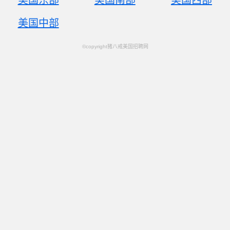
美国东部
美国南部
美国西部
美国中部
©copyright猪八戒美国招聘网