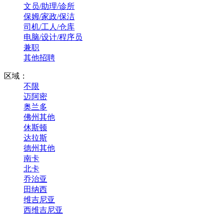
文员/助理/诊所
保姆/家政/保洁
司机/工人/仓库
电脑/设计/程序员
兼职
其他招聘
区域：
不限
迈阿密
奥兰多
佛州其他
休斯顿
达拉斯
德州其他
南卡
北卡
乔治亚
田纳西
维吉尼亚
西维吉尼亚