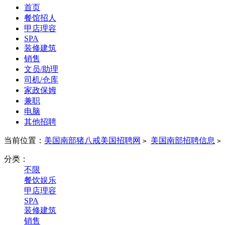
首页
餐馆招人
甲店理容
SPA
装修建筑
销售
文员/助理
司机/仓库
家政保姆
兼职
电脑
其他招聘
当前位置：
美国南部猪八戒美国招聘网
美国南部招聘信息
>
>
分类：
不限
餐饮娱乐
甲店理容
SPA
装修建筑
销售