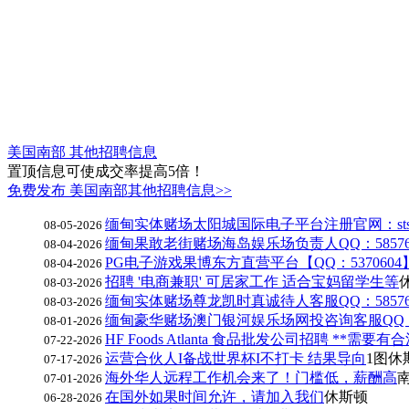
美国南部 其他招聘信息
置顶信息可使成交率提高5倍！
免费发布 美国南部其他招聘信息>>
缅甸实体赌场太阳城国际电子平台注册官网：sts29
08-05-2026
缅甸果敢老街赌场海岛娱乐场负责人QQ：58576
08-04-2026
PG电子游戏果博东方直营平台【QQ：5370604】【
08-04-2026
招聘 '电商兼职' 可居家工作 适合宝妈留学生等
08-03-2026
缅甸实体赌场尊龙凯时真诚待人客服QQ：58576
08-03-2026
缅甸豪华赌场澳门银河娱乐场网投咨询客服QQ：58
08-01-2026
HF Foods Atlanta 食品批发公司招聘 **需要有
07-22-2026
运营合伙人I备战世界杯I不打卡 结果导向
1图
休
07-17-2026
海外华人远程工作机会来了！门槛低，薪酬高
07-01-2026
在国外如果时间允许，请加入我们
休斯顿
06-28-2026