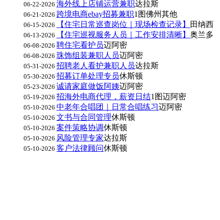
海外线上店铺运营兼职
达拉斯
06-22-2026
跨境电商ebay招募兼职
1图
佛州其他
06-21-2026
【住宅日常巡查岗位｜现场检查记录】
田纳西
06-15-2026
【住宅巡视服务人员｜工作安排清晰】
奥兰多
06-13-2026
聘住宅看护员
迈阿密
06-08-2026
珠饰组装兼职人员
迈阿密
06-08-2026
招聘老人看护兼职人员
达拉斯
05-31-2026
招募订单处理专员
休斯顿
05-30-2026
诚请家庭做饭阿姨
迈阿密
05-23-2026
招海外电商代理，薪资日结
1图
迈阿密
05-19-2026
中老年合唱团｜日常合唱练习
迈阿密
05-10-2026
文书与合同管理
休斯顿
05-10-2026
案件策略协调
休斯顿
05-10-2026
风险管理专家
达拉斯
05-10-2026
客户法律顾问
休斯顿
05-10-2026