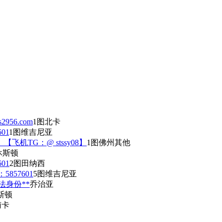
56.com
1图
北卡
01
1图
维吉尼亚
飞机TG：@ stssy08】
1图
佛州其他
休斯顿
01
2图
田纳西
57601
5图
维吉尼亚
合法身份**
乔治亚
斯顿
南卡