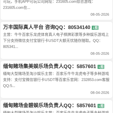
可玩，手机APP可玩公司网址：231605.com综合游戏：
231605.com在...
08-05-2026
万丰国际真人平台 咨询QQ：80534140
1图
主营：牛牛百家乐龙虎体育真人电子棋牌彩票等多种娱乐游戏上
下分支持微信支付宝银行卡USDT大额无忧随存随取。QQ：
805341...
08-05-2026
缅甸赌场集美娱乐场负责人QQ：5857601
1图
缅甸大型赌场圣淘沙娱乐主营：百家乐牛牛龙虎电子等多种游戏
支持：支付宝微信银行卡USDT等百家乐官网：232853.com客服
QQ:5...
08-04-2026
缅甸赌场金碧娱乐场负责人QQ：5857601
1图
缅甸大型赌场圣淘沙娱乐主营：百家乐牛牛龙虎电子等多种游戏