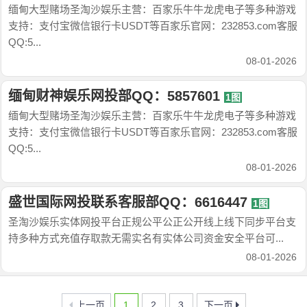
缅甸大型赌场圣淘沙娱乐主营：百家乐牛牛龙虎电子等多种游戏
支持：支付宝微信银行卡USDT等百家乐官网：232853.com客服
QQ:5...
08-01-2026
缅甸财神娱乐网投部QQ：5857601
1图
缅甸大型赌场圣淘沙娱乐主营：百家乐牛牛龙虎电子等多种游戏
支持：支付宝微信银行卡USDT等百家乐官网：232853.com客服
QQ:5...
08-01-2026
盛世国际网投联系客服部QQ：6616447
1图
圣淘沙娱乐实体网投平台正规公平公正公开线上线下同步平台支
持多种方式充值存取款无需实名有实体公司资金安全平台可...
08-01-2026
上一页
1
2
3
下一页