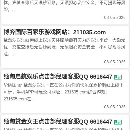
忧，充值查账后无误秒到账，无须担心资金安全，不可提现等风
险。...
08-05-2026
博弈国际百家乐游戏网站：211035.com
圣淘沙娱乐缅甸线上娱乐实体赌场最有实力的娱乐平台，大额无
忧，充值查账后无误秒到账，无须担心资金安全，不可提现等风
险。...
08-05-2026
缅甸启航娱乐点击部经理客服QQ 6616447
1图
华纳国际~圣淘沙娱乐一直在公司为你的快乐保驾护航线上线下
可玩，手机APP可玩公司网址：231605.com综合游戏：
231605.com在...
08-05-2026
缅甸赏金女王点击部经理客服QQ 6616447
1图
华纳国际~圣淘沙娱乐一直在公司为你的快乐保驾护航线上线下