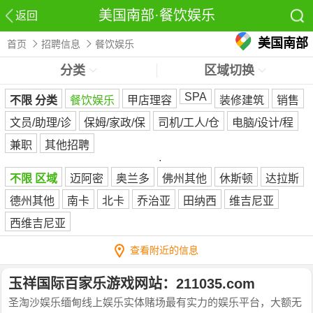
美国南部·餐饮娱乐
返回
美国南部
首页
招聘信息
餐饮娱乐
分类
区域切换
SPA
不限 分类
餐饮娱乐
甲店理容
装修建筑
销售
文员/助理/诊
保姆/家政/保
司机/工人/仓
电脑/设计/程
兼职
其他招聘
·
不限 区域
迈阿密
奥兰多
佛州其他
休斯顿
达拉斯
德州其他
南卡
北卡
乔治亚
田纳西
维吉尼亚
西维吉尼亚
查看附近的信息
玉祥国际百家乐游戏网站：211035.com
圣淘沙娱乐缅甸线上娱乐实体赌场最有实力的娱乐平台，大额无