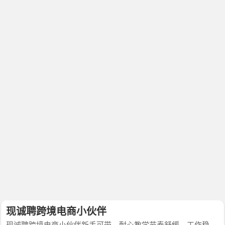
现诚聘跨境电商小伙伴
现诚聘跨境电商小伙伴新手可带，耐心教学节奏舒缓，工作稳