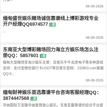
08-08-2026
缅甸盛世娱乐赌场诚信靠谱线上博彩游戏专业
开户经理QQ6974577
1图
...
08-08-2026
东南亚大型博彩赌场回力海立方娱乐场怎么注
册QQ：5857601
1图
缅甸大型赌场圣淘沙娱乐主营：百家乐牛牛龙虎电子等多种游戏
支持：支付宝微信银行卡USDT等百家乐官网：232853.com客服
QQ:5...
08-08-2026
缅甸财神娱乐首选靠谱平台咨询客服经理QQ：
3874447568
1图
华纳国际万宝路华纳直营放心娱乐。东南亚最靠谱的综合平台提