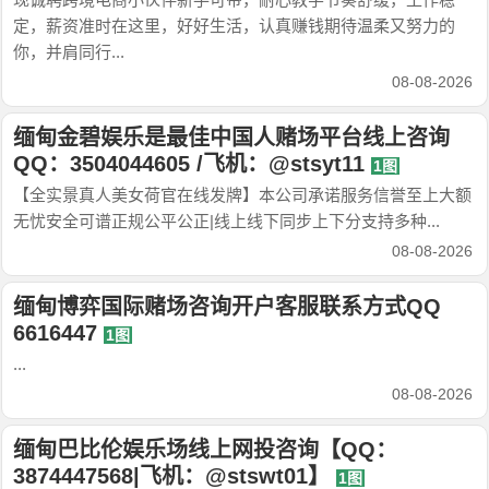
定，薪资准时在这里，好好生活，认真赚钱期待温柔又努力的
你，并肩同行...
08-08-2026
缅甸金碧娱乐是最佳中国人赌场平台线上咨询
QQ：3504044605 /飞机：@stsyt11
1图
【全实景真人美女荷官在线发牌】本公司承诺服务信誉至上大额
无忧安全可谱正规公平公正|线上线下同步上下分支持多种...
08-08-2026
缅甸博弈国际赌场咨询开户客服联系方式QQ
6616447
1图
...
08-08-2026
缅甸巴比伦娱乐场线上网投咨询【QQ：
3874447568|飞机：@stswt01】
1图