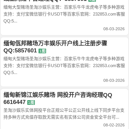
缅甸大型赌场圣淘沙娱乐主营：百家乐牛牛龙虎电子等多种游戏
支持：支付宝微信银行卡USDT等百家乐官网：232853.com客服
QQ:5...
08-03-2026
缅甸佤邦赌场万丰娱乐开户线上注册步骤
QQ:5857601
1图
缅甸大型赌场圣淘沙娱乐主营：百家乐牛牛龙虎电子等多种游戏
支持：支付宝微信银行卡USDT等百家乐官网：232853.com客服
QQ:5...
08-03-2026
缅甸新锦江娱乐赌场 网投开户咨询经理QQ
6616447
1图
圣淘沙娱乐实体网投平台正规公平公正公开线上线下同步平台支
持多种方式充值存取款无需实名有实体公司资金安全平台可...
08-02-2026