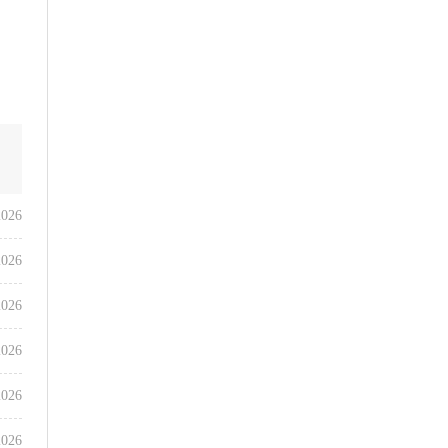
2026
2026
2026
2026
2026
2026