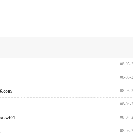
08-05-
08-05-
.com
08-05-
08-04-
wt01
08-04-
1
08-03-