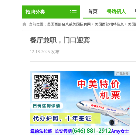
首页
餐馆招人
招聘分类
当前位置：
美国西部猪八戒美国招聘网
>
美国西部招聘信息
>
美国
餐厅兼职，门口迎宾
12-18-2025 发布