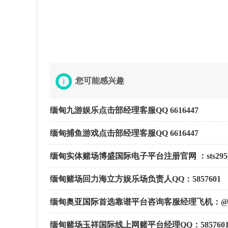
您可能感兴趣
缅甸九游娱乐点击部经理客服QQ 6616447
缅甸捕鱼游戏点击部经理客服QQ 6616447
缅甸实体赌场博盛国际电子平台注册官网 ：sts2956
缅甸赌场回力海立方娱乐场负责人QQ：5857601
缅甸奥亚国际首选靠谱平台咨询客服经理飞机：@sts
缅甸赌场玉祥国际线上网赌平台经理QQ：585760