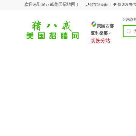
欢迎来到猪八戒美国招聘网！
保存到桌面
快速发布信
分站选
美国西部
亚利桑那
切换分站