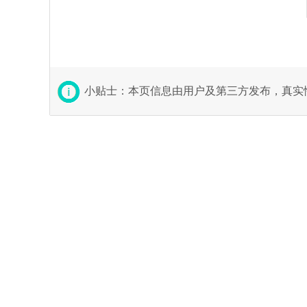
小贴士：本页信息由用户及第三方发布，真实