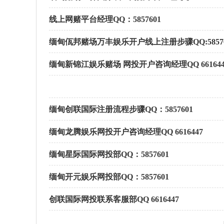
线上网赌平台经理QQ：5857601
缅甸佤邦赌场万丰娱乐开户线上注册步骤QQ:58576
缅甸新锦江娱乐赌场 网投开户咨询经理QQ 661644
缅甸创联国际注册流程步骤QQ：5857601
缅甸龙腾娱乐网投开户咨询经理QQ 6616447
缅甸星际国际网投部QQ：5857601
缅甸开元娱乐网投部QQ：5857601
创联国际网投联系客服部QQ 6616447