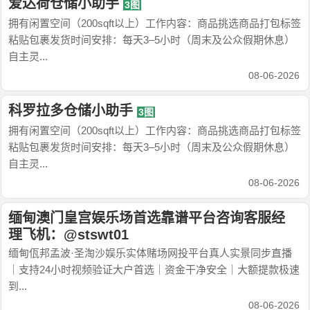
爱达荷仓储小助手
3图
拥有闲置空间（200sqft以上）工作内容：商品挑选商品打包标签
粘贴包裹发货时间安排：每天3–5小时（周末及公众假期休息）
自主灵...
08-06-2026
科罗拉多仓储小助手
3图
拥有闲置空间（200sqft以上）工作内容：商品挑选商品打包标签
粘贴包裹发货时间安排：每天3–5小时（周末及公众假期休息）
自主灵...
08-06-2026
缅甸澳门皇宫娱乐场首选靠谱平台咨询客服经
理飞机：@stswt01
缅甸佤邦孟波·圣淘沙娱乐实体赌场网投平台真人实景同步直播
｜支持24小时视频验证大户首选｜资金干净安全｜大额提款极速
到...
08-06-2026