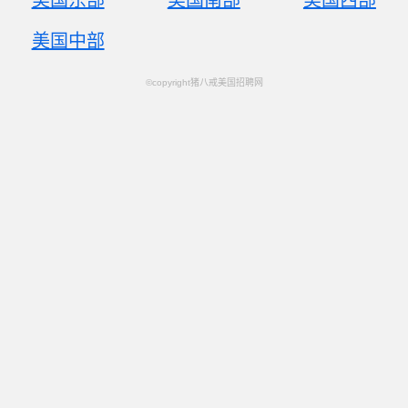
美国东部
美国南部
美国西部
美国中部
©copyright猪八戒美国招聘网