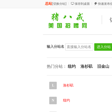
总站
[
]
切换分站
保存到桌面
快速发布
输入分站名
热门分站：
纽约
洛杉矶
旧金山
L
洛杉矶
N
纽约