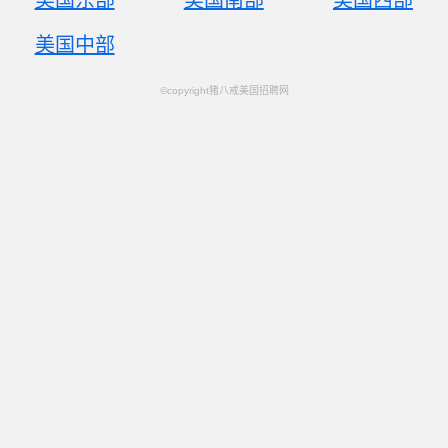
美国东部
美国南部
美国西部
美国中部
©copyright猪八戒美国招聘网