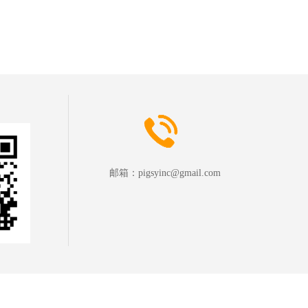
邮箱：
pigsyinc@gmail.com