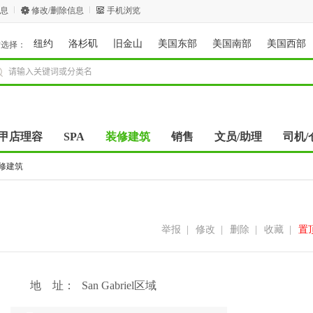
息
修改/删除信息
手机浏览
纽约
洛杉矶
旧金山
美国东部
美国南部
美国西部
站选择：
甲店理容
SPA
装修建筑
销售
文员/助理
司机/
修建筑
举报
|
修改
|
删除
|
收藏
|
置
地 址：
San Gabriel区域