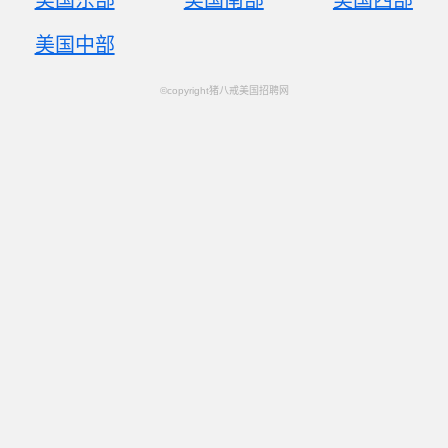
美国东部
美国南部
美国西部
美国中部
©copyright猪八戒美国招聘网