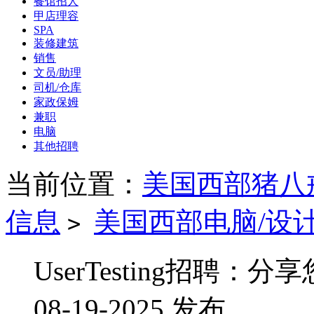
餐馆招人
甲店理容
SPA
装修建筑
销售
文员/助理
司机/仓库
家政保姆
兼职
电脑
其他招聘
当前位置：
美国西部猪八
信息
美国西部电脑/设计
>
UserTesting招聘
08-19-2025 发布