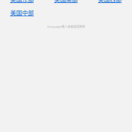
美国东部
美国南部
美国西部
美国中部
©copyright猪八戒美国招聘网