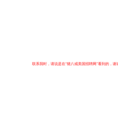
联系我时，请说是在“猪八戒美国招聘网”看到的，谢