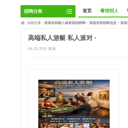
首页
餐馆招人
招聘分类
当前位置：
美国东部猪八戒美国招聘网
>
美国东部招聘信息
>
美国
高端私人游艇 私人派对 ·
04-28-2026 发布