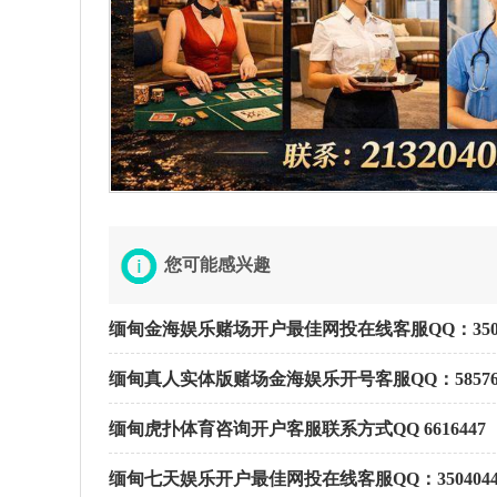
您可能感兴趣
缅甸金海娱乐赌场开户最佳网投在线客服QQ：35040446
缅甸真人实体版赌场金海娱乐开号客服QQ：58576
缅甸虎扑体育咨询开户客服联系方式QQ 6616447
缅甸七天娱乐开户最佳网投在线客服QQ：3504044605 