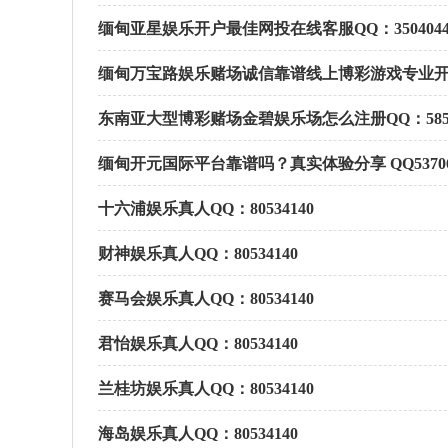
缅甸亚星娱乐开户最佳网投在线客服QQ：3504044605 
缅甸万宝路娱乐赌场诚信靠谱线上博彩游戏专业开户经
东南亚大型博彩赌场金碧娱乐场怎么注册QQ：5857
缅甸开元国际平台靠谱吗？真实体验分享 QQ5370604
十六浦娱乐真人QQ：80534140
财神娱乐真人QQ：80534140
赛马会娱乐真人QQ：80534140
君怡娱乐真人QQ：80534140
兰桂坊娱乐真人QQ：80534140
海岛娱乐真人QQ：80534140